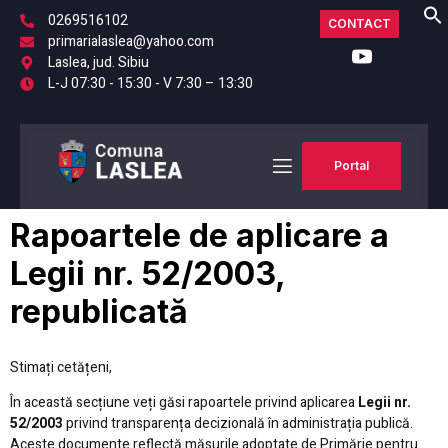
0269516102
CONTACT
primarialaslea@yahoo.com
Laslea, jud. Sibiu
L-J 07:30 - 15:30 - V 7:30 – 13:30
Portal
Rapoartele de aplicare a
Legii nr. 52/2003,
republicată
Stimați cetățeni,
În această secțiune veți găsi rapoartele privind aplicarea
Legii nr.
52/2003
privind transparența decizională în administrația publică.
Aceste documente reflectă măsurile adoptate de Primărie pentru