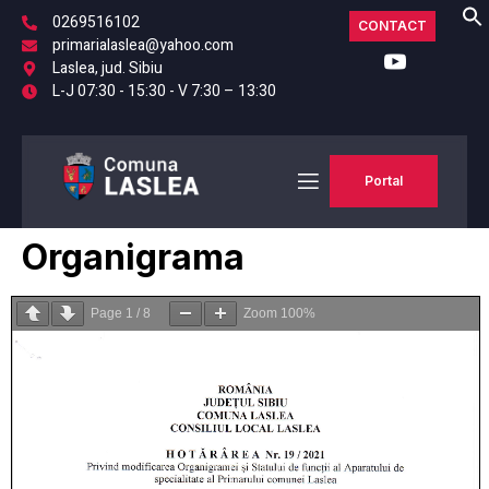
0269516102
CONTACT
primarialaslea@yahoo.com
Laslea, jud. Sibiu
L-J 07:30 - 15:30 - V 7:30 – 13:30
Portal
Organigrama
Page
1
/
8
Zoom
100%