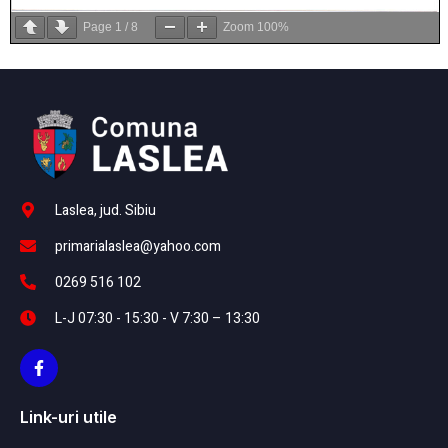
Page
1
/
8
Zoom
100%
Laslea, jud. Sibiu
primarialaslea@yahoo.com
0269 516 102
L-J 07:30 - 15:30 - V 7:30 – 13:30
Link-uri utile