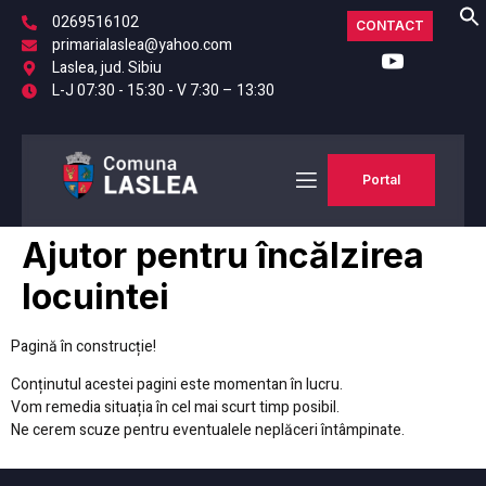
0269516102
CONTACT
primarialaslea@yahoo.com
Laslea, jud. Sibiu
L-J 07:30 - 15:30 - V 7:30 – 13:30
Portal
Ajutor pentru încălzirea
locuintei
Pagină în construcție!
Conținutul acestei pagini este momentan în lucru.
Vom remedia situația în cel mai scurt timp posibil.
Ne cerem scuze pentru eventualele neplăceri întâmpinate.