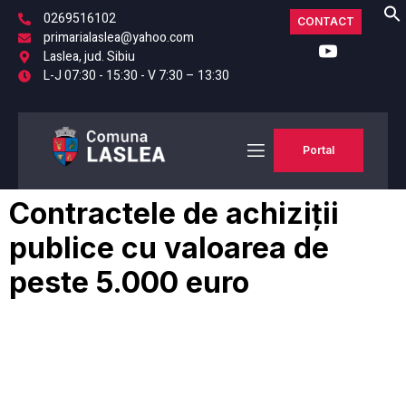
0269516102
CONTACT
primarialaslea@yahoo.com
Laslea, jud. Sibiu
L-J 07:30 - 15:30 - V 7:30 – 13:30
Portal
Contractele de achiziții
publice cu valoarea de
peste 5.000 euro