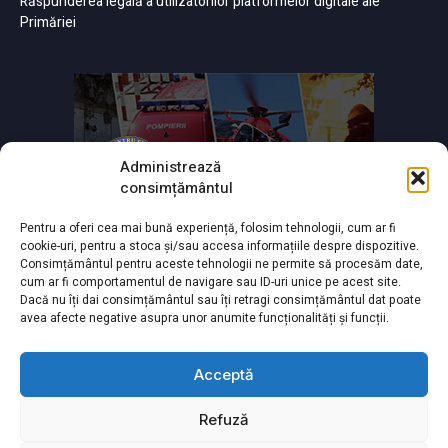
Răspunderea legală a utilizatorilor platformelor digitale ale
Primăriei
Administrează
consimțământul
Pentru a oferi cea mai bună experiență, folosim tehnologii, cum ar fi
cookie-uri, pentru a stoca și/sau accesa informațiile despre dispozitive.
Consimțământul pentru aceste tehnologii ne permite să procesăm date,
cum ar fi comportamentul de navigare sau ID-uri unice pe acest site.
Dacă nu îți dai consimțământul sau îți retragi consimțământul dat poate
avea afecte negative asupra unor anumite funcționalități și funcții.
Acceptă
Refuză
Powered by
TNT Computers
&
City Manager