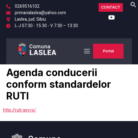
0269516102
CONTACT
primarialaslea@yahoo.com
Laslea, jud. Sibiu
L-J 07:30 - 15:30 - V 7:30 – 13:30
Portal
Agenda conducerii
conform standardelor
RUTI
http://ruti.gov.ro/