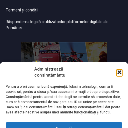
Termeni și condiții
Răspunderea legală a utilizatorilor platformelor digitale ale
Primăriei
Administrează
consimțământul
Pentru a oferi cea mai bună experiență, folosim tehnologii, cum ar fi
cookie-uri, pentru a stoca și/sau accesa informațiile despre dispozitive.
Consimțământul pentru aceste tehnologii ne permite să procesăm date,
cum ar fi comportamentul de navigare sau ID-uri unice pe acest site.
Dacă nu îți dai consimțământul sau îți retragi consimțământul dat poate
avea afecte negative asupra unor anumite funcționalități și funcții.