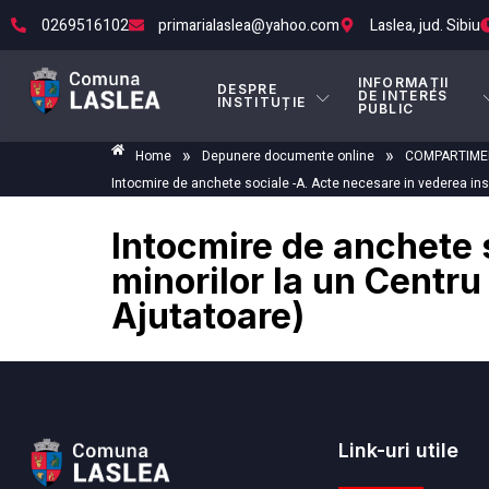
0269516102
primarialaslea@yahoo.com
Laslea, jud. Sibiu
INFORMAȚII
DESPRE
DE INTERES
INSTITUȚIE
PUBLIC
»
»
Home
Depunere documente online
COMPARTIMEN
Intocmire de anchete sociale -A. Acte necesare in vederea inscr
Intocmire de anchete s
minorilor la un Centru
Ajutatoare)
Link-uri utile