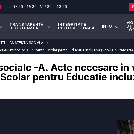
L-J 07:30 - 15:30 - V 7:30 – 13:30
MO
TRANSPARENȚĂ
INTEGRITATE
INFO
OFI
DECIZIONALĂ
INSTITUȚIONALĂ
LO
»
TUL ASISTENTĂ SOCIALĂ
ierii minorilor la un Centru Scolar pentru Educatie incluziva (Scolile Ajutatoare)
ociale -A. Acte necesare in v
 Scolar pentru Educatie inclu