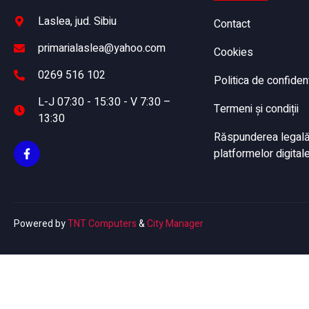
Laslea, jud. Sibiu
Contact
primarialaslea@yahoo.com
Cookies
0269 516 102
Politica de confident
L-J 07:30 - 15:30 - V 7:30 –
Termeni și condiții
13:30
Răspunderea legală a
platformelor digitale
Powered by
TNT Computers
&
City Manager