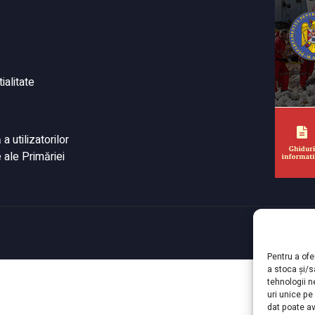
ialitate
 utilizatorilor
 ale Primăriei
© Cop
Pentru a ofe
a stoca și/
tehnologii 
uri unice pe
dat poate av