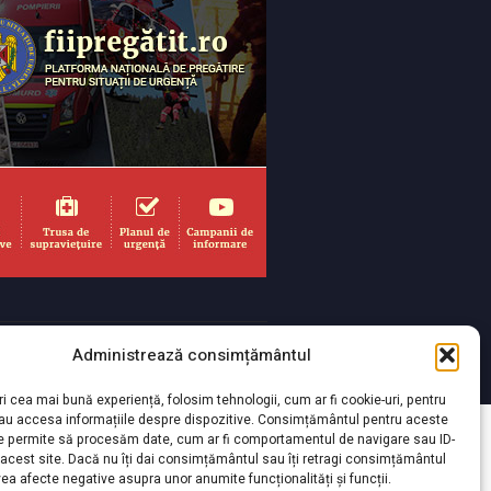
Administrează consimțământul
yright 2026 Toate drepturile rezervate
ri cea mai bună experiență, folosim tehnologii, cum ar fi cookie-uri, pentru
sau accesa informațiile despre dispozitive. Consimțământul pentru aceste
ne permite să procesăm date, cum ar fi comportamentul de navigare sau ID-
 acest site. Dacă nu îți dai consimțământul sau îți retragi consimțământul
ea afecte negative asupra unor anumite funcționalități și funcții.