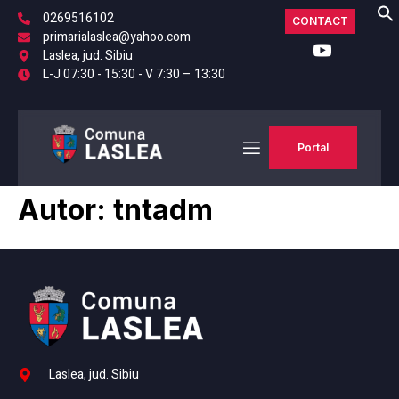
0269516102
CONTACT
primarialaslea@yahoo.com
Laslea, jud. Sibiu
L-J 07:30 - 15:30 - V 7:30 – 13:30
Portal
Autor:
tntadm
Laslea, jud. Sibiu