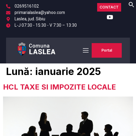
0269516102
CONTACT
primarialaslea@yahoo.com
Laslea, jud. Sibiu
L-J 07:30 - 15:30 - V 7:30 – 13:30
Portal
Lună:
ianuarie 2025
HCL TAXE SI IMPOZITE LOCALE